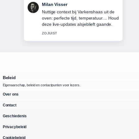
Nina Meijer
De berichtgeving over Cast van
Department Q (2025) &#8211;
Acteurs,... voelt solide en goed te
volgen.
3 MIN GELEDEN
Beleid
Eigenaarschap, beleid en contactpunten voor lezers.
Over ons
Contact
Geschiedenis
Privacybeleid