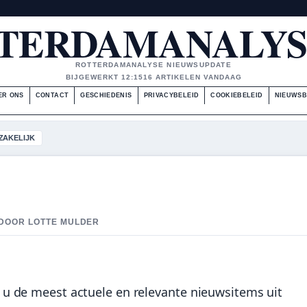
TERDAMANALYS
ROTTERDAMANALYSE NIEUWSUPDATE
BIJGEWERKT 12:15
16 ARTIKELEN VANDAAG
ER ONS
CONTACT
GESCHIEDENIS
PRIVACYBELEID
COOKIEBELEID
NIEUWSB
ZAKELIJK
D DOOR LOTTE MULDER
u de meest actuele en relevante nieuwsitems uit