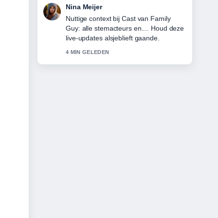
Emma de Vries
De berichtgeving over Varkenshaas uit
de oven: perfecte tijd, temperatuur...
voelt solide en goed te volgen.
6 MIN GELEDEN