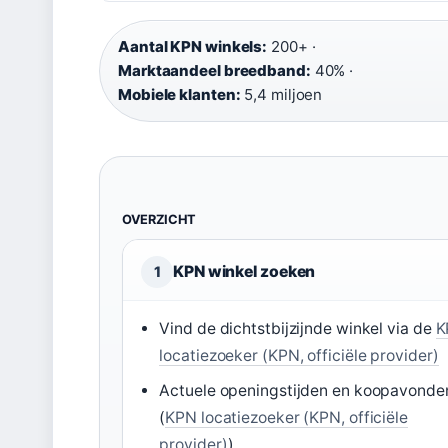
Aantal KPN winkels:
200+ ·
Marktaandeel breedband:
40% ·
Mobiele klanten:
5,4 miljoen
OVERZICHT
KPN winkel zoeken
1
Vind de dichtstbijzijnde winkel via de
K
locatiezoeker (KPN, officiële provider)
Actuele openingstijden en koopavonde
(
KPN locatiezoeker (KPN, officiële
provider)
)