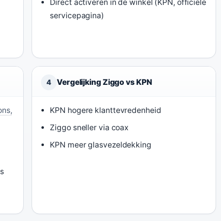
Direct activeren in de winkel (KPN, officiële
servicepagina)
Vergelijking Ziggo vs KPN
4
ons,
KPN hogere klanttevredenheid
Ziggo sneller via coax
KPN meer glasvezeldekking
ks