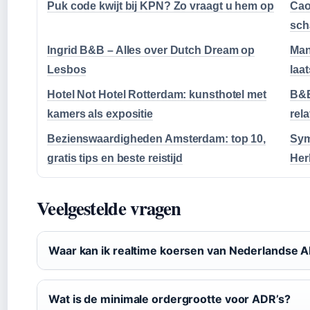
Puk code kwijt bij KPN? Zo vraagt u hem op
Cao
sch
Ingrid B&B – Alles over Dutch Dream op
Man
Lesbos
laa
Hotel Not Hotel Rotterdam: kunsthotel met
B&B
kamers als expositie
rela
Bezienswaardigheden Amsterdam: top 10,
Sym
gratis tips en beste reistijd
Her
Veelgestelde vragen
Waar kan ik realtime koersen van Nederlandse A
Wat is de minimale ordergrootte voor ADR’s?