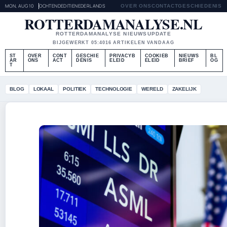
MON, AUG 10
OCHTENDEDITIE
NEDERLANDS
OVER ONS
CONTACT
GESCHIEDENIS
ROTTERDAMANALYSE.NL
ROTTERDAMANALYSE NIEUWSUPDATE
BIJGEWERKT 05:40
16 ARTIKELEN VANDAAG
ST
OVER
CONT
GESCHIE
PRIVACYB
COOKIEB
NIEUWS
BL
AR
ONS
ACT
DENIS
ELEID
ELEID
BRIEF
OG
T
BLOG
LOKAAL
POLITIEK
TECHNOLOGIE
WERELD
ZAKELIJK