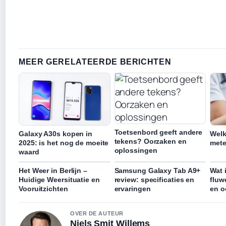
MEER GERELATEERDE BERICHTEN
Toetsenbord geeft andere
Galaxy A30s kopen in
Welk
tekens? Oorzaken en
2025: is het nog de moeite
mete
oplossingen
waard
Het Weer in Berlijn –
Samsung Galaxy Tab A9+
Wat 
Huidige Weersituatie en
review: specificaties en
fluw
Vooruitzichten
ervaringen
en o
OVER DE AUTEUR
Niels Smit Willems