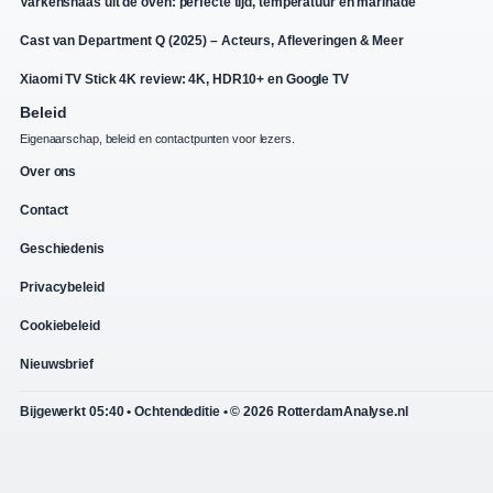
Varkenshaas uit de oven: perfecte tijd, temperatuur en marinade
Cast van Department Q (2025) – Acteurs, Afleveringen & Meer
Xiaomi TV Stick 4K review: 4K, HDR10+ en Google TV
Beleid
Eigenaarschap, beleid en contactpunten voor lezers.
Over ons
Contact
Geschiedenis
Privacybeleid
Cookiebeleid
Nieuwsbrief
Bijgewerkt 05:40 • Ochtendeditie • © 2026 RotterdamAnalyse.nl