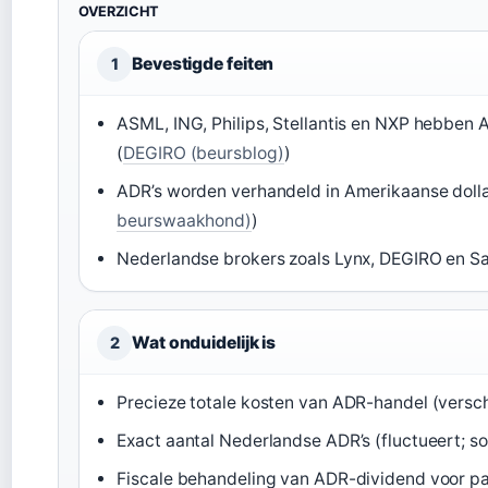
OVERZICHT
Bevestigde feiten
1
ASML, ING, Philips, Stellantis en NXP hebbe
(
DEGIRO (beursblog)
)
ADR’s worden verhandeld in Amerikaanse dolla
beurswaakhond)
)
Nederlandse brokers zoals Lynx, DEGIRO en Sa
Wat onduidelijk is
2
Precieze totale kosten van ADR-handel (verschi
Exact aantal Nederlandse ADR’s (fluctueert; 
Fiscale behandeling van ADR-dividend voor par