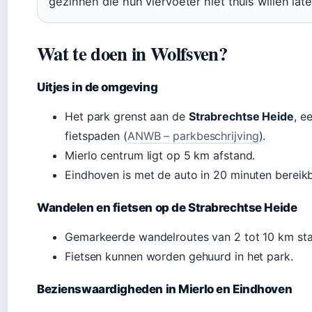
gezinnen die hun viervoeter niet thuis willen late
Wat te doen in Wolfsven?
Uitjes in de omgeving
Het park grenst aan de
Strabrechtse Heide
, e
fietspaden (
ANWB – parkbeschrijving
).
Mierlo centrum ligt op 5 km afstand.
Eindhoven is met de auto in 20 minuten bereikb
Wandelen en fietsen op de Strabrechtse Heide
Gemarkeerde wandelroutes van 2 tot 10 km start
Fietsen kunnen worden gehuurd in het park.
Bezienswaardigheden in Mierlo en Eindhoven