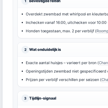
Bevestigde feiten
1
Overdekt zwembad met whirlpool en kleuterb
Inchecken vanaf 16:00, uitchecken voor 10:00 
Honden toegestaan, max. 2 per verblijf (
Roomp
Wat onduidelijk is
2
Exacte aantal huisjes – varieert per bron (
Char
Openingstijden zwembad niet gespecificeerd op
Prijzen per verblijf verschillen per seizoen (
Ch
Tijdlijn-signaal
3