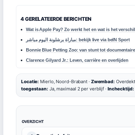
4 GERELATEERDE BERICHTEN
Wat is Apple Pay? Zo werkt het en wat is het versch
مباراة برشلونة اليوم مباشر: bekijk live via beIN Sport
Bonnie Blue Petting Zoo: van stunt tot documentair
Clarence Gilyard Jr.: Leven, carrière en overlijden
Locatie:
Mierlo, Noord-Brabant ·
Zwembad:
Overdekt 
toegestaan:
Ja, maximaal 2 per verblijf ·
Inchecktijd:
OVERZICHT