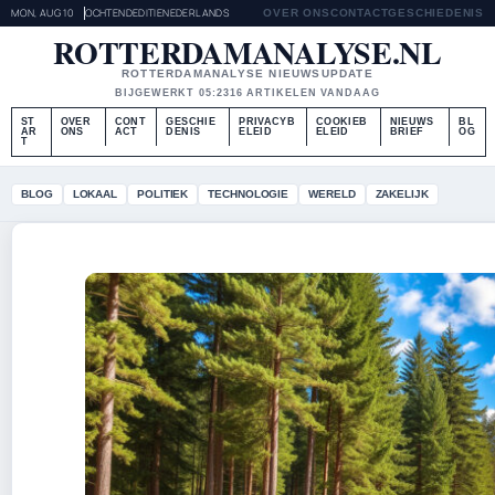
MON, AUG 10
OCHTENDEDITIE
NEDERLANDS
OVER ONS
CONTACT
GESCHIEDENIS
ROTTERDAMANALYSE.NL
ROTTERDAMANALYSE NIEUWSUPDATE
BIJGEWERKT 05:23
16 ARTIKELEN VANDAAG
ST
OVER
CONT
GESCHIE
PRIVACYB
COOKIEB
NIEUWS
BL
AR
ONS
ACT
DENIS
ELEID
ELEID
BRIEF
OG
T
BLOG
LOKAAL
POLITIEK
TECHNOLOGIE
WERELD
ZAKELIJK