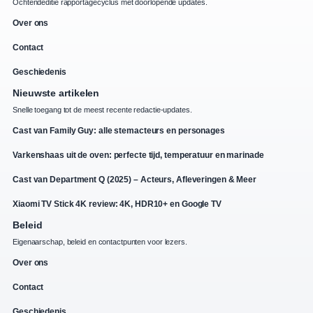
Ochtendeditie rapportagecyclus met doorlopende updates.
Over ons
Contact
Geschiedenis
Nieuwste artikelen
Snelle toegang tot de meest recente redactie-updates.
Cast van Family Guy: alle stemacteurs en personages
Varkenshaas uit de oven: perfecte tijd, temperatuur en marinade
Cast van Department Q (2025) – Acteurs, Afleveringen & Meer
Xiaomi TV Stick 4K review: 4K, HDR10+ en Google TV
Beleid
Eigenaarschap, beleid en contactpunten voor lezers.
Over ons
Contact
Geschiedenis