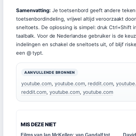
Samenvatting:
Je toetsenbord geeft andere teken
toetsenbordindeling, vrijwel altijd veroorzaakt do
sneltoets. De oplossing is simpel: druk Ctrl+Shift in
taalbalk. Voor de Nederlandse gebruiker is de keuz
indelingen en schakel de sneltoets uit, of blijf ri
een @ typt.
AANVULLENDE BRONNEN
youtube.com
,
youtube.com
,
reddit.com
,
youtube
reddit.com
,
youtube.com
,
youtube.com
MIS DEZE NIET
Films van Ian McKellen: van Gandalf tot
David