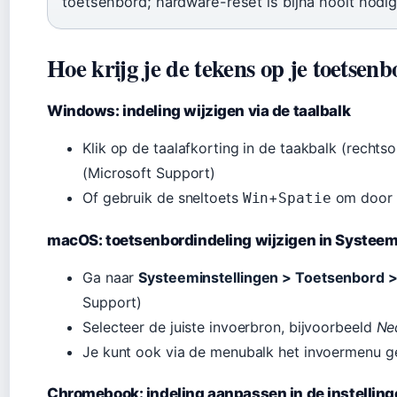
toetsenbord; hardware-reset is bijna nooit nodig
Hoe krijg je de tekens op je toetsen
Windows: indeling wijzigen via de taalbalk
Klik op de taalafkorting in de taakbalk (rechts
(Microsoft Support)
Of gebruik de sneltoets
+
om door d
Win
Spatie
macOS: toetsenbordindeling wijzigen in Systee
Ga naar
Systeeminstellingen > Toetsenbord >
Support)
Selecteer de juiste invoerbron, bijvoorbeeld
Ne
Je kunt ook via de menubalk het invoermenu ge
Chromebook: indeling aanpassen in de instellin