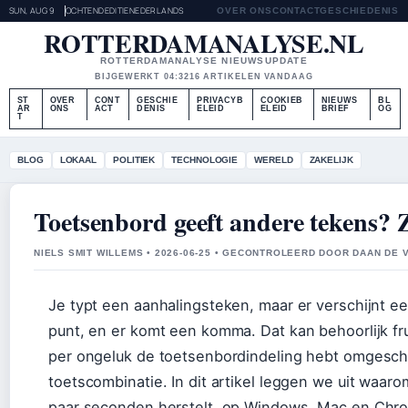
SUN, AUG 9
OCHTENDEDITIE
NEDERLANDS
OVER ONS
CONTACT
GESCHIEDENIS
ROTTERDAMANALYSE.NL
ROTTERDAMANALYSE NIEUWSUPDATE
BIJGEWERKT 04:32
16 ARTIKELEN VANDAAG
ST
OVER
CONT
GESCHIE
PRIVACYB
COOKIEB
NIEUWS
BL
AR
ONS
ACT
DENIS
ELEID
ELEID
BRIEF
OG
T
BLOG
LOKAAL
POLITIEK
TECHNOLOGIE
WERELD
ZAKELIJK
Toetsenbord geeft andere tekens? Zo
NIELS SMIT WILLEMS • 2026-06-25 • GECONTROLEERD DOOR DAAN DE 
Je typt een aanhalingsteken, maar er verschijnt ee
punt, en er komt een komma. Dat kan behoorlijk fru
per ongeluk de toetsenbordindeling hebt omgesc
toetscombinatie. In dit artikel leggen we uit waar
paar seconden herstelt, op Windows, Mac en Chr