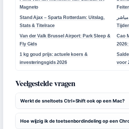
Magneto
Feite
Stand Ajax – Sparta Rotterdam: Uitslag,
يوم بث مباشر
Stats & Titelrace
Tijde
Van der Valk Brussel Airport: Park Sleep &
Cao M
Fly Gids
2026:
1 kg goud prijs: actuele koers &
Salde
investeringsgids 2026
voor 
Veelgestelde vragen
Werkt de sneltoets Ctrl+Shift ook op een Mac?
Hoe wijzig ik de toetsenbordindeling op een C