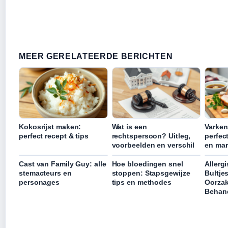
MEER GERELATEERDE BERICHTEN
Kokosrijst maken:
Wat is een
Varken
perfect recept & tips
rechtspersoon? Uitleg,
perfect
voorbeelden en verschil
en mar
Cast van Family Guy: alle
Hoe bloedingen snel
Allerg
stemacteurs en
stoppen: Stapsgewijze
Bultje
personages
tips en methodes
Oorza
Behan