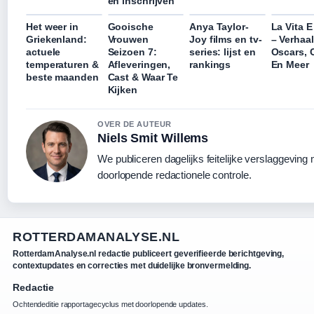
en inschrijven
Het weer in
Gooische
Anya Taylor-
La Vita E
Griekenland:
Vrouwen
Joy films en tv-
– Verhaal
actuele
Seizoen 7:
series: lijst en
Oscars, 
temperaturen &
Afleveringen,
rankings
En Meer
beste maanden
Cast & Waar Te
Kijken
OVER DE AUTEUR
Niels Smit Willems
We publiceren dagelijks feitelijke verslaggeving
doorlopende redactionele controle.
ROTTERDAMANALYSE.NL
RotterdamAnalyse.nl redactie publiceert geverifieerde berichtgeving,
contextupdates en correcties met duidelijke bronvermelding.
Redactie
Ochtendeditie rapportagecyclus met doorlopende updates.