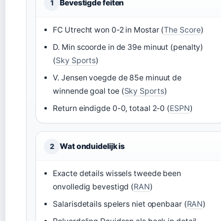
Bevestigde feiten
1
FC Utrecht won 0-2 in Mostar (
The Score
)
D. Min scoorde in de 39e minuut (penalty)
(
Sky Sports
)
V. Jensen voegde de 85e minuut de
winnende goal toe (
Sky Sports
)
Return eindigde 0-0, totaal 2-0 (
ESPN
)
Wat onduidelijk is
2
Exacte details wissels tweede been
onvolledig bevestigd (
RAN
)
Salarisdetails spelers niet openbaar (
RAN
)