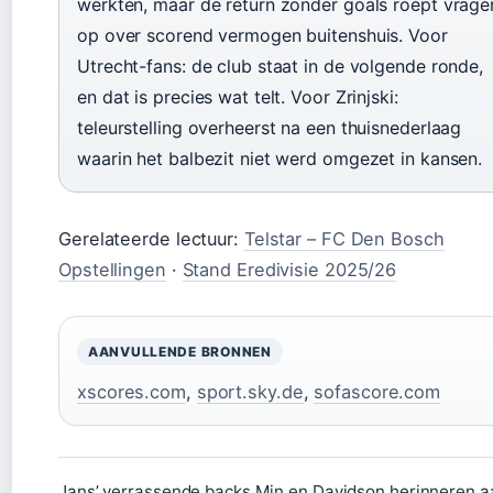
werkten, maar de return zonder goals roept vrage
op over scorend vermogen buitenshuis. Voor
Utrecht-fans: de club staat in de volgende ronde,
en dat is precies wat telt. Voor Zrinjski:
teleurstelling overheerst na een thuisnederlaag
waarin het balbezit niet werd omgezet in kansen.
Gerelateerde lectuur:
Telstar – FC Den Bosch
Opstellingen
·
Stand Eredivisie 2025/26
AANVULLENDE BRONNEN
xscores.com
,
sport.sky.de
,
sofascore.com
Jans’ verrassende backs Min en Davidson herinneren a