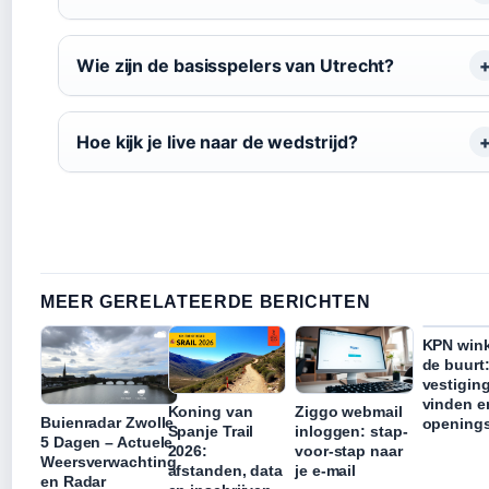
Wie zijn de basisspelers van Utrecht?
Hoe kijk je live naar de wedstrijd?
MEER GERELATEERDE BERICHTEN
KPN wink
de buurt
vestigin
vinden e
Koning van
Ziggo webmail
Buienradar Zwolle
openings
Spanje Trail
inloggen: stap-
5 Dagen – Actuele
2026:
voor-stap naar
Weersverwachting
afstanden, data
je e-mail
en Radar