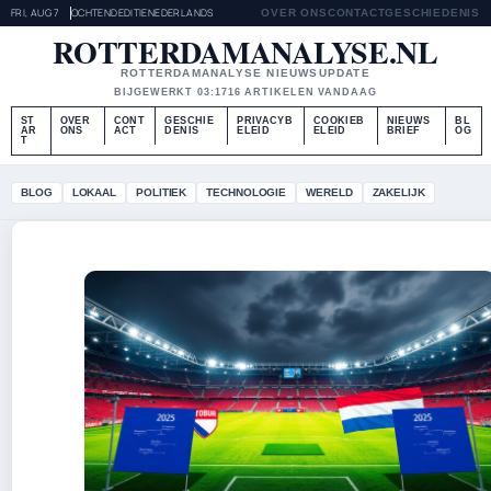
FRI, AUG 7
OCHTENDEDITIE
NEDERLANDS
OVER ONS
CONTACT
GESCHIEDENIS
ROTTERDAMANALYSE.NL
ROTTERDAMANALYSE NIEUWSUPDATE
BIJGEWERKT 03:17
16 ARTIKELEN VANDAAG
ST
OVER
CONT
GESCHIE
PRIVACYB
COOKIEB
NIEUWS
BL
AR
ONS
ACT
DENIS
ELEID
ELEID
BRIEF
OG
T
BLOG
LOKAAL
POLITIEK
TECHNOLOGIE
WERELD
ZAKELIJK