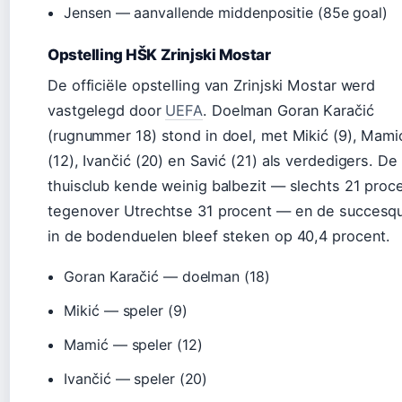
Jensen — aanvallende middenpositie (85e goal)
Opstelling HŠK Zrinjski Mostar
De officiële opstelling van Zrinjski Mostar werd
vastgelegd door
UEFA
. Doelman Goran Karačić
(rugnummer 18) stond in doel, met Mikić (9), Mami
(12), Ivančić (20) en Savić (21) als verdedigers. De
thuisclub kende weinig balbezit — slechts 21 proc
tegenover Utrechtse 31 procent — en de succesq
in de bodenduelen bleef steken op 40,4 procent.
Goran Karačić — doelman (18)
Mikić — speler (9)
Mamić — speler (12)
Ivančić — speler (20)