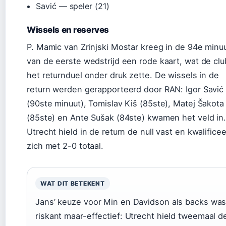
Savić — speler (21)
Wissels en reserves
P. Mamic van Zrinjski Mostar kreeg in de 94e minu
van de eerste wedstrijd een rode kaart, wat de clu
het returnduel onder druk zette. De wissels in de
return werden gerapporteerd door RAN: Igor Savić
(90ste minuut), Tomislav Kiš (85ste), Matej Šakota
(85ste) en Ante Sušak (84ste) kwamen het veld in
Utrecht hield in de return de null vast en kwalifice
zich met 2-0 totaal.
WAT DIT BETEKENT
Jans’ keuze voor Min en Davidson als backs wa
riskant maar-effectief: Utrecht hield tweemaal d