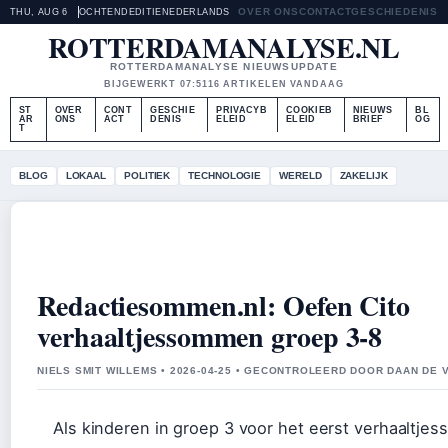
OVER ONS
CONTACT
GESCHIEDENIS
THU, AUG 6
OCHTENDEDITIE
NEDERLANDS
ROTTERDAMANALYSE.NL
ROTTERDAMANALYSE NIEUWSUPDATE
BIJGEWERKT 07:51
16 ARTIKELEN VANDAAG
ST
OVER
CONT
GESCHIE
PRIVACYB
COOKIEB
NIEUWS
BL
AR
ONS
ACT
DENIS
ELEID
ELEID
BRIEF
OG
T
BLOG
LOKAAL
POLITIEK
TECHNOLOGIE
WERELD
ZAKELIJK
Redactiesommen.nl: Oefen Cito
verhaaltjessommen groep 3-8
NIELS SMIT WILLEMS • 2026-04-25 • GECONTROLEERD DOOR DAAN DE 
Als kinderen in groep 3 voor het eerst verhaaltj