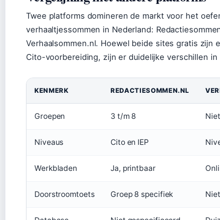
Twee platforms domineren de markt voor het oefe
verhaaltjessommen in Nederland: Redactiesommen
Verhaalsommen.nl. Hoewel beide sites gratis zijn e
Cito-voorbereiding, zijn er duidelijke verschillen i
KENMERK
REDACTIESOMMEN.NL
VER
Groepen
3 t/m 8
Niet
Niveaus
Cito en IEP
Niv
Werkbladen
Ja, printbaar
Onl
Doorstroomtoets
Groep 8 specifiek
Niet