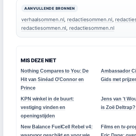
AANVULLENDE BRONNEN
verhaalsommen.nl
,
redactiesommen.nl
,
redacti
redactiesommen.nl
,
redactiesommen.nl
MIS DEZE NIET
Nothing Compares to You: De
Ambassador Cit
Hit van Sinéad O’Connor en
Gids met prijze
Prince
KPN winkel in de buurt:
Jens van ‘t Wou
vestiging vinden en
is Zoë Deltrap?
openingstijden
New Balance FuelCell Rebel v4:
Films en tv-pr
waarvoor geschikt en voor wie
Eric Dane: over