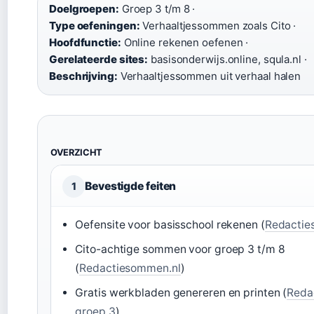
Doelgroepen:
Groep 3 t/m 8 ·
Type oefeningen:
Verhaaltjessommen zoals Cito ·
Hoofdfunctie:
Online rekenen oefenen ·
Gerelateerde sites:
basisonderwijs.online, squla.nl ·
Beschrijving:
Verhaaltjessommen uit verhaal halen
OVERZICHT
Bevestigde feiten
1
Oefensite voor basisschool rekenen (
Redactie
Cito-achtige sommen voor groep 3 t/m 8
(
Redactiesommen.nl
)
Gratis werkbladen genereren en printen (
Reda
groep 3
)