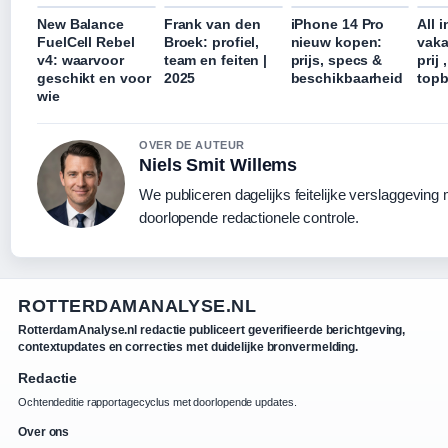
New Balance
Frank van den
iPhone 14 Pro
All i
FuelCell Rebel
Broek: profiel,
nieuw kopen:
vaka
v4: waarvoor
team en feiten |
prijs, specs &
prij 
geschikt en voor
2025
beschikbaarheid
top
wie
OVER DE AUTEUR
Niels Smit Willems
We publiceren dagelijks feitelijke verslaggeving
doorlopende redactionele controle.
ROTTERDAMANALYSE.NL
RotterdamAnalyse.nl redactie publiceert geverifieerde berichtgeving,
contextupdates en correcties met duidelijke bronvermelding.
Redactie
Ochtendeditie rapportagecyclus met doorlopende updates.
Over ons