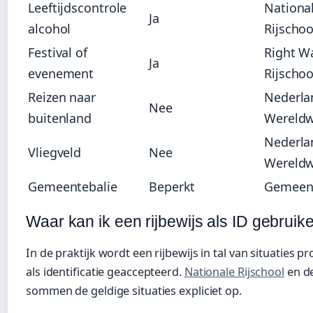
Leeftijdscontrole
Nationa
Ja
alcohol
Rijschoo
Festival of
Right W
Ja
evenement
Rijschoo
Reizen naar
Nederla
Nee
buitenland
Wereldw
Nederla
Vliegveld
Nee
Wereldw
Gemeentebalie
Beperkt
Gemeent
Waar kan ik een rijbewijs als ID gebruik
In de praktijk wordt een rijbewijs in tal van situaties 
als identificatie geaccepteerd.
Nationale Rijschool
en d
sommen de geldige situaties expliciet op.