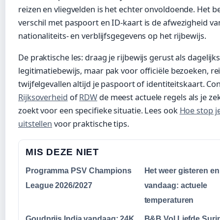
reizen en vliegvelden is het echter onvoldoende. Het be
verschil met paspoort en ID-kaart is de afwezigheid va
nationaliteits- en verblijfsgegevens op het rijbewijs.
De praktische les: draag je rijbewijs gerust als dagelijk
legitimatiebewijs, maar pak voor officiële bezoeken, re
twijfelgevallen altijd je paspoort of identiteitskaart. Con
Rijksoverheid
of
RDW
de meest actuele regels als je ze
zoekt voor een specifieke situatie. Lees ook
Hoe stop j
uitstellen
voor praktische tips.
MIS DEZE NIET
Programma PSV Champions
Het weer gisteren en
League 2026/2027
vandaag: actuele
temperaturen
Goudprijs India vandaag: 24K
B&B Vol Liefde Sur