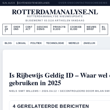
SUN, AUG 9
OCHTENDEDITIE
NEDERLANDS
OVER ONS
CONTACT
GESCHIEDENIS
ROTTERDAMANALYSE.NL
ROTTERDAMANALYSE NIEUWSUPDATE
BIJGEWERKT 03:31
16 ARTIKELEN VANDAAG
ST
OVER
CONT
GESCHIE
PRIVACYB
COOKIEB
NIEUWS
BL
AR
ONS
ACT
DENIS
ELEID
ELEID
BRIEF
OG
T
BLOG
LOKAAL
POLITIEK
TECHNOLOGIE
WERELD
ZAKELIJK
Is Rijbewijs Geldig ID – Waar wel 
gebruiken in 2025
NIELS SMIT WILLEMS • 2026-04-12 • GECONTROLEERD DOOR MILAN SMI
4 GERELATEERDE BERICHTEN