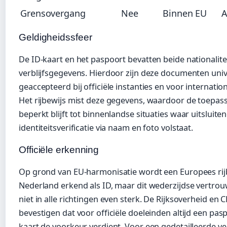
Grensovergang
Nee
Binnen EU
A
Geldigheidssfeer
De ID-kaart en het paspoort bevatten beide nationalite
verblijfsgegevens. Hierdoor zijn deze documenten univ
geaccepteerd bij officiële instanties en voor internation
Het rijbewijs mist deze gegevens, waardoor de toepas
beperkt blijft tot binnenlandse situaties waar uitsluite
identiteitsverificatie via naam en foto volstaat.
Officiële erkenning
Op grond van EU-harmonisatie wordt een Europees rijb
Nederland erkend als ID, maar dit wederzijdse vertro
niet in alle richtingen even sterk. De Rijksoverheid en 
bevestigen dat voor officiële doeleinden altijd een pasp
kaart de voorkeur verdient. Voor een gedetailleerde ve