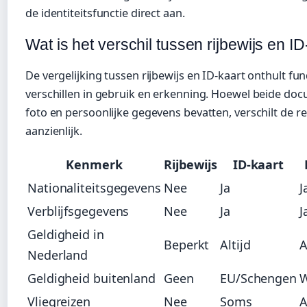
de identiteitsfunctie direct aan.
Wat is het verschil tussen rijbewijs en I
De vergelijking tussen rijbewijs en ID-kaart onthult f
verschillen in gebruik en erkenning. Hoewel beide do
foto en persoonlijke gegevens bevatten, verschilt de re
aanzienlijk.
Kenmerk
Rijbewijs
ID-kaart
Nationaliteitsgegevens
Nee
Ja
J
Verblijfsgegevens
Nee
Ja
J
Geldigheid in
Beperkt
Altijd
A
Nederland
Geldigheid buitenland
Geen
EU/Schengen
W
Vliegreizen
Nee
Soms
A