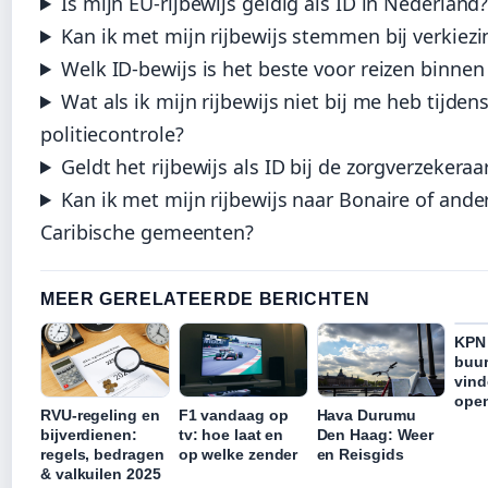
Is mijn EU-rijbewijs geldig als ID in Nederland
Kan ik met mijn rijbewijs stemmen bij verkiez
Welk ID-bewijs is het beste voor reizen binne
Wat als ik mijn rijbewijs niet bij me heb tijden
politiecontrole?
Geldt het rijbewijs als ID bij de zorgverzekeraa
Kan ik met mijn rijbewijs naar Bonaire of ande
Caribische gemeenten?
MEER GERELATEERDE BERICHTEN
KPN 
buur
vind
open
RVU-regeling en
F1 vandaag op
Hava Durumu
bijverdienen:
tv: hoe laat en
Den Haag: Weer
regels, bedragen
op welke zender
en Reisgids
& valkuilen 2025