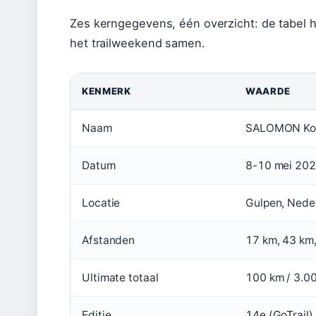
Zes kerngegevens, één overzicht: de tabel h
het trailweekend samen.
KENMERK
WAARDE
Naam
SALOMON Koni
Datum
8-10 mei 2026
Locatie
Gulpen, Neder
Afstanden
17 km, 43 km,
Ultimate totaal
100 km / 3.0
Editie
14e (GoTrail)