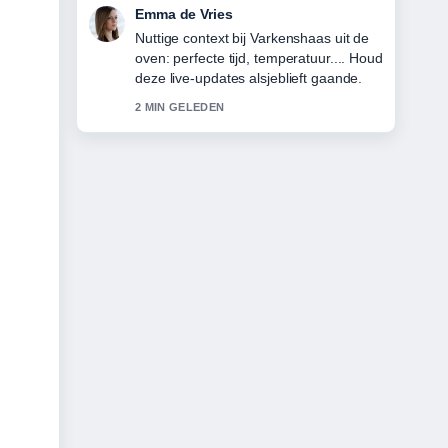
Noah Jansen
De berichtgeving over Cast van
Department Q (2025) &#8211;
Acteurs,... voelt solide en goed te
volgen.
4 MIN GELEDEN