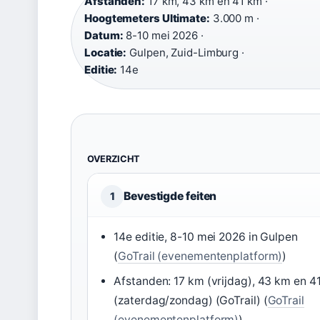
Afstanden:
17 km, 43 km en 41 km ·
Hoogtemeters Ultimate:
3.000 m ·
Datum:
8-10 mei 2026 ·
Locatie:
Gulpen, Zuid-Limburg ·
Editie:
14e
OVERZICHT
Bevestigde feiten
1
14e editie, 8-10 mei 2026 in Gulpen
(
GoTrail (evenementenplatform)
)
Afstanden: 17 km (vrijdag), 43 km en 4
(zaterdag/zondag) (GoTrail) (
GoTrail
(evenementenplatform)
)