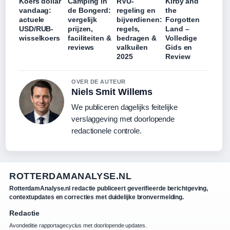
Koers dollar
Camping in
RVU-
Kirby and
vandaag:
de Bongerd:
regeling en
the
actuele
vergelijk
bijverdienen:
Forgotten
USD/RUB-
prijzen,
regels,
Land –
wisselkoers
faciliteiten &
bedragen &
Volledige
reviews
valkuilen
Gids en
2025
Review
OVER DE AUTEUR
Niels Smit Willems
We publiceren dagelijks feitelijke
verslaggeving met doorlopende
redactionele controle.
ROTTERDAMANALYSE.NL
RotterdamAnalyse.nl redactie publiceert geverifieerde berichtgeving,
contextupdates en correcties met duidelijke bronvermelding.
Redactie
Avondeditie rapportagecyclus met doorlopende updates.