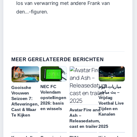
los van verwarring met andere Frank van
den…-figuren.
MEER GERELATEERDE BERICHTEN
NEC FC
مباريات اليوم
Gooische
Volendam
بث مباشر –
Vrouwen
opstellingen
Vrijdag
Seizoen 7:
2026: basis
Voetbal Live
Afleveringen,
en wissels
Tijden en
Cast & Waar
Avatar Fire and
Kanalen
Te Kijken
Ash –
Releasedatum,
cast en trailer 2025