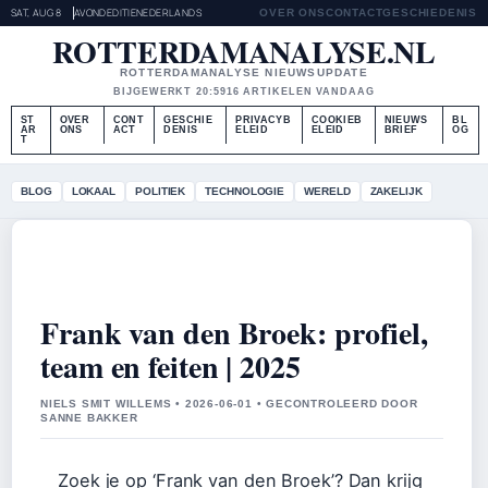
SAT, AUG 8
AVONDEDITIE
NEDERLANDS
OVER ONS
CONTACT
GESCHIEDENIS
ROTTERDAMANALYSE.NL
ROTTERDAMANALYSE NIEUWSUPDATE
BIJGEWERKT 20:59
16 ARTIKELEN VANDAAG
ST
OVER
CONT
GESCHIE
PRIVACYB
COOKIEB
NIEUWS
BL
AR
ONS
ACT
DENIS
ELEID
ELEID
BRIEF
OG
T
BLOG
LOKAAL
POLITIEK
TECHNOLOGIE
WERELD
ZAKELIJK
Frank van den Broek: profiel,
team en feiten | 2025
NIELS SMIT WILLEMS • 2026-06-01 • GECONTROLEERD DOOR
SANNE BAKKER
Zoek je op ‘Frank van den Broek’? Dan krijg