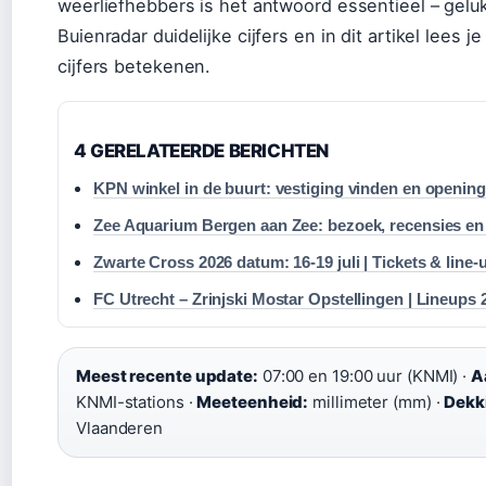
weerliefhebbers is het antwoord essentieel – gelu
Buienradar duidelijke cijfers en in dit artikel lees j
cijfers betekenen.
4 GERELATEERDE BERICHTEN
KPN winkel in de buurt: vestiging vinden en opening
Zee Aquarium Bergen aan Zee: bezoek, recensies en 
Zwarte Cross 2026 datum: 16-19 juli | Tickets & line-
FC Utrecht – Zrinjski Mostar Opstellingen | Lineups 
Meest recente update:
07:00 en 19:00 uur (KNMI) ·
A
KNMI-stations ·
Meeteenheid:
millimeter (mm) ·
Dekk
Vlaanderen