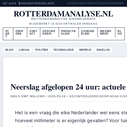
SAT, AUG 8
MIDDAGEDITIE
NEDERLANDS
OVER ONS
CONTACT
GESCHIEDENIS
ROTTERDAMANALYSE.NL
ROTTERDAMANALYSE NIEUWSUPDATE
BIJGEWERKT 16:52
16 ARTIKELEN VANDAAG
ST
OVER
CONT
GESCHIE
PRIVACYB
COOKIEB
NIEUWS
BL
AR
ONS
ACT
DENIS
ELEID
ELEID
BRIEF
OG
T
BLOG
LOKAAL
POLITIEK
TECHNOLOGIE
WERELD
ZAKELIJK
Neerslag afgelopen 24 uur: actuele
NIELS SMIT WILLEMS • 2026-05-28 • GECONTROLEERD DOOR NOAH VIS
Het is een vraag die elke Nederlander wel eens ste
hoeveel millimeter is er eigenlijk gevallen? Voor tu