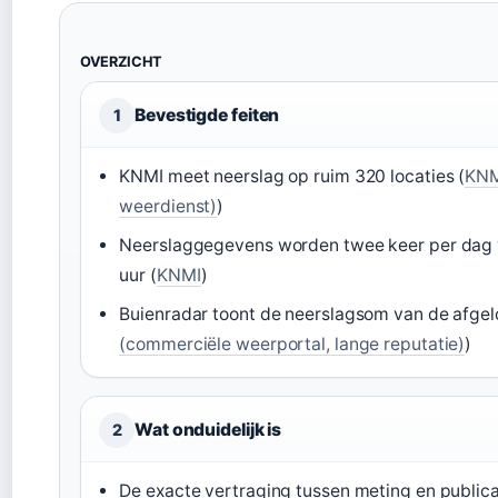
OVERZICHT
Bevestigde feiten
1
KNMI meet neerslag op ruim 320 locaties (
KNM
weerdienst)
)
Neerslaggegevens worden twee keer per dag 
uur (
KNMI
)
Buienradar toont de neerslagsom van de afgel
(commerciële weerportal, lange reputatie)
)
Wat onduidelijk is
2
De exacte vertraging tussen meting en publica