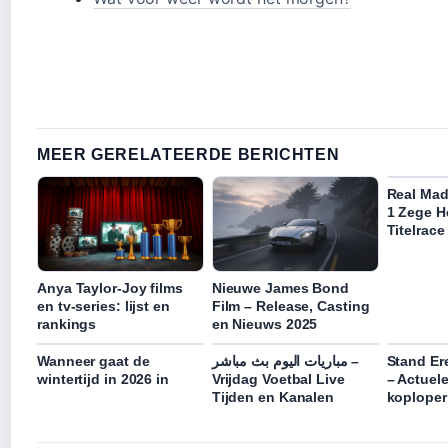
MEER GERELATEERDE BERICHTEN
Real Mad
1 Zege H
Titelrace
Anya Taylor-Joy films
Nieuwe James Bond
en tv-series: lijst en
Film – Release, Casting
rankings
en Nieuws 2025
Wanneer gaat de
مباريات اليوم بث مباشر –
Stand Er
wintertijd in 2026 in
Vrijdag Voetbal Live
– Actuele
Tijden en Kanalen
koploper