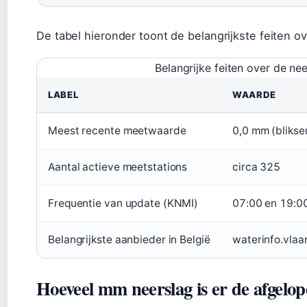
De tabel hieronder toont de belangrijkste feiten o
Belangrijke feiten over de ne
LABEL
WAARDE
Meest recente meetwaarde
0,0 mm (
bliks
Aantal actieve meetstations
circa 325
Frequentie van update (KNMI)
07:00 en 19:0
Belangrijkste aanbieder in België
waterinfo.vlaa
Hoeveel mm neerslag is er de afgelop