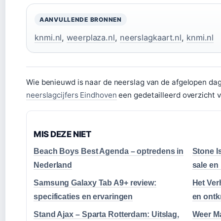
AANVULLENDE BRONNEN
knmi.nl
,
weerplaza.nl
,
neerslagkaart.nl
,
knmi.nl
Wie benieuwd is naar de neerslag van de afgelopen dag
neerslagcijfers Eindhoven
een gedetailleerd overzicht v
MIS DEZE NIET
Beach Boys Best Agenda – optredens in
Stone I
Nederland
sale en
Samsung Galaxy Tab A9+ review:
Het Ver
specificaties en ervaringen
en ont
Stand Ajax – Sparta Rotterdam: Uitslag,
Weer Ma