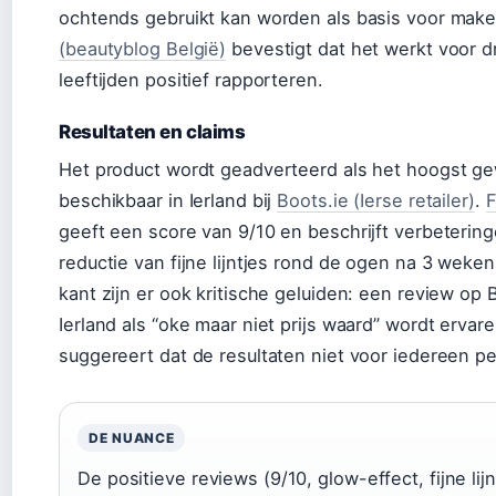
ochtends gebruikt kan worden als basis voor mak
(beautyblog België)
bevestigt dat het werkt voor dr
leeftijden positief rapporteren.
Resultaten en claims
Het product wordt geadverteerd als het hoogst g
beschikbaar in Ierland bij
Boots.ie (Ierse retailer)
.
F
geeft een score van 9/10 en beschrijft verbetering
reductie van fijne lijntjes rond de ogen na 3 weke
kant zijn er ook kritische geluiden: een review op 
Ierland als “oke maar niet prijs waard” wordt ervaren
suggereert dat de resultaten niet voor iedereen p
DE NUANCE
De positieve reviews (9/10, glow-effect, fijne li