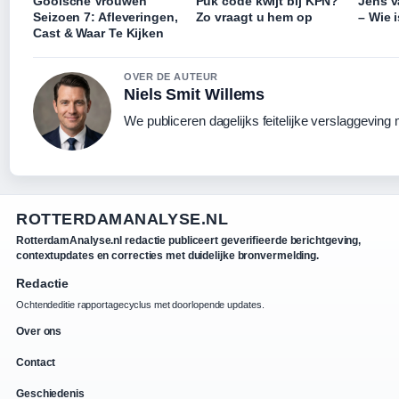
Gooische Vrouwen
Puk code kwijt bij KPN?
Jens v
Seizoen 7: Afleveringen,
Zo vraagt u hem op
– Wie 
Cast & Waar Te Kijken
OVER DE AUTEUR
Niels Smit Willems
We publiceren dagelijks feitelijke verslaggeving
ROTTERDAMANALYSE.NL
RotterdamAnalyse.nl redactie publiceert geverifieerde berichtgeving,
contextupdates en correcties met duidelijke bronvermelding.
Redactie
Ochtendeditie rapportagecyclus met doorlopende updates.
Over ons
Contact
Geschiedenis