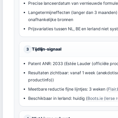
Precise lanceerdatum van vernieuwde formul
Langetermijneffecten (langer dan 3 maanden)
onafhankelijke bronnen
Prijsvariaties tussen NL, BE en Ierland niet s
Tijdlijn-signaal
3
Patent ANR: 2033 (Estée Lauder (officiële pro
Resultaten zichtbaar: vanaf 1 week (anekdotisc
productinfo))
Meetbare reductie fijne lijntjes: 3 weken (
Flair
Beschikbaar in Ierland: huidig (
Boots.ie (Ierse r