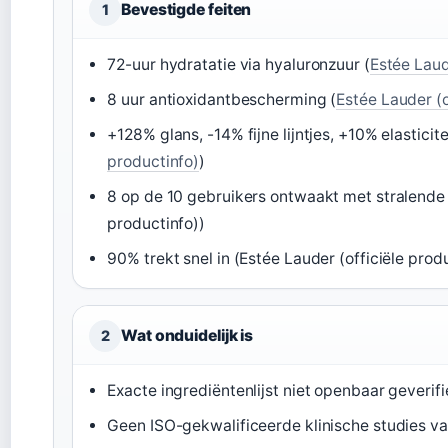
Bevestigde feiten
1
72-uur hydratatie via hyaluronzuur (
Estée Laud
8 uur antioxidantbescherming (
Estée Lauder (o
+128% glans, -14% fijne lijntjes, +10% elasticitei
productinfo)
)
8 op de 10 gebruikers ontwaakt met stralende h
productinfo))
90% trekt snel in (Estée Lauder (officiële prod
Wat onduidelijk is
2
Exacte ingrediëntenlijst niet openbaar geverifi
Geen ISO-gekwalificeerde klinische studies v