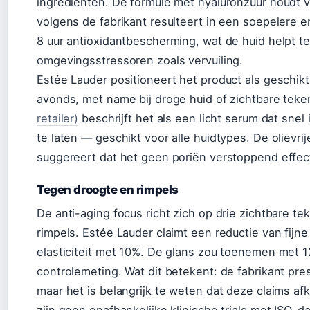
ingrediënten. De formule met hyaluronzuur houdt 
volgens de fabrikant resulteert in een soepelere 
8 uur antioxidantbescherming, wat de huid helpt t
omgevingsstressoren zoals vervuiling.
Estée Lauder positioneert het product als geschikt
avonds, met name bij droge huid of zichtbare tek
retailer)
beschrijft het als een licht serum dat snel
te laten — geschikt voor alle huidtypes. De oliev
suggereert dat het geen poriën verstoppend effect
Tegen droogte en rimpels
De anti-aging focus richt zich op drie zichtbare tek
rimpels. Estée Lauder claimt een reductie van fijn
elasticiteit met 10%. De glans zou toenemen met 
controlemeting. Wat dit betekent: de fabrikant pre
maar het is belangrijk te weten dat deze claims afk
zijn geen onafhankelijke klinische trials met ISO