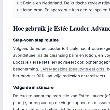
uit België en Nederland. De kritische review (tijde
uit Ierse bron. Prijsperceptie kan een rol spelen 
Hoe gebruik je Estée Lauder Advan
Stap-voor-stap routine
Volgens de Estée Lauder (officiële nachtroutine-gi
avondritueel na de cleansing balm en lotion, en v
Boots.ie (Ierse retailer) adviseert ook ochtendgeb
bescherming.
JAN Magazine (beautyritueel gids)
be
het product 90% van vrije radicalen neutraliseert.
Volgorde in skincare
De exacte aanbrenginstructie van Estée Lauder (offi
pipetje, breng aan op de vingertoppen en masseer
het gezicht naar buiten, richting de oren, en naar