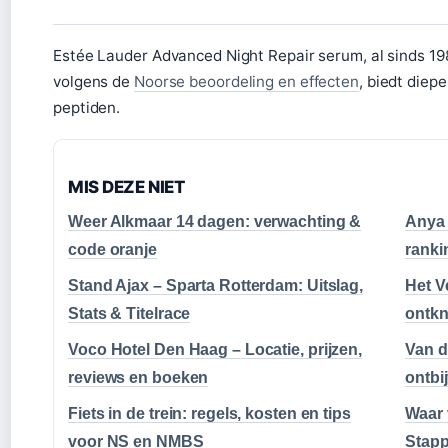
Estée Lauder Advanced Night Repair serum, al sinds 19
volgens de
Noorse beoordeling en effecten
, biedt diep
peptiden.
MIS DEZE NIET
Weer Alkmaar 14 dagen: verwachting &
Anya T
code oranje
ranki
Stand Ajax – Sparta Rotterdam: Uitslag,
Het V
Stats & Titelrace
ontk
Voco Hotel Den Haag – Locatie, prijzen,
Van d
reviews en boeken
ontbij
Fiets in de trein: regels, kosten en tips
Waar 
voor NS en NMBS
Stapp