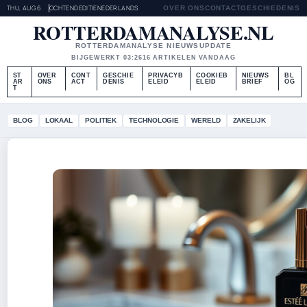
THU, AUG 6
OCHTENDEDITIE
NEDERLANDS
OVER ONS
CONTACT
GESCHIEDENIS
ROTTERDAMANALYSE.NL
ROTTERDAMANALYSE NIEUWSUPDATE
BIJGEWERKT 03:26
16 ARTIKELEN VANDAAG
ST
OVER
CONT
GESCHIE
PRIVACYB
COOKIEB
NIEUWS
BL
AR
ONS
ACT
DENIS
ELEID
ELEID
BRIEF
OG
T
BLOG
LOKAAL
POLITIEK
TECHNOLOGIE
WERELD
ZAKELIJK