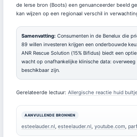
de Ierse bron (Boots) een genuanceerder beeld geeft
kan wijzen op een regionaal verschil in verwachtin
Samenvatting:
Consumenten in de Benelux die prio
89 willen investeren krijgen een onderbouwde keu
ANR Rescue Solution (15% Bifidus) biedt een optie
wacht op onafhankelijke klinische data: overweeg 
beschikbaar zijn.
Gerelateerde lectuur:
Allergische reactie huid bultj
AANVULLENDE BRONNEN
esteelauder.nl
,
esteelauder.nl
,
youtube.com
,
par