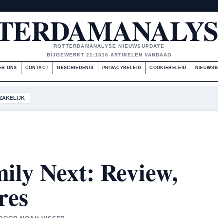
TERDAMANALYS
ROTTERDAMANALYSE NIEUWSUPDATE
BIJGEWERKT 21:16
16 ARTIKELEN VANDAAG
ER ONS
CONTACT
GESCHIEDENIS
PRIVACYBELEID
COOKIEBELEID
NIEUWSB
ZAKELIJK
ly Next: Review,
res