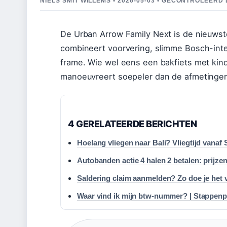
NIELS SMIT WILLEMS • 2026-05-03 • GECONTROLEER
De Urban Arrow Family Next is de nieuws
combineert voorvering, slimme Bosch-inte
frame. Wie wel eens een bakfiets met kind
manoeuvreert soepeler dan de afmetinge
4 GERELATEERDE BERICHTEN
Hoelang vliegen naar Bali? Vliegtijd vanaf 
Autobanden actie 4 halen 2 betalen: prijzen
Saldering claim aanmelden? Zo doe je het 
Waar vind ik mijn btw-nummer? | Stappenpl