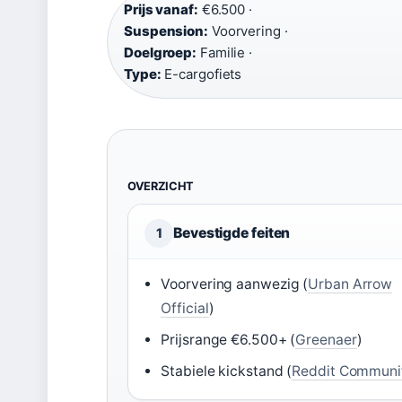
Prijs vanaf:
€6.500 ·
Suspension:
Voorvering ·
Doelgroep:
Familie ·
Type:
E-cargofiets
OVERZICHT
Bevestigde feiten
1
Voorvering aanwezig (
Urban Arrow
Official
)
Prijsrange €6.500+ (
Greenaer
)
Stabiele kickstand (
Reddit Communi