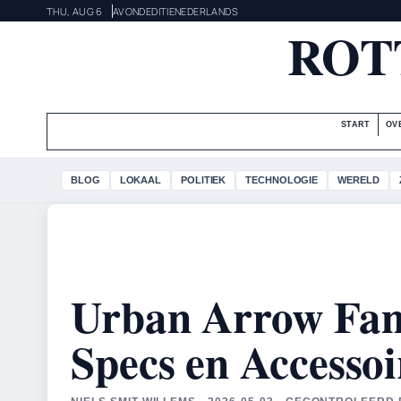
THU, AUG 6
AVONDEDITIE
NEDERLANDS
ROT
START
OV
BLOG
LOKAAL
POLITIEK
TECHNOLOGIE
WERELD
Urban Arrow Fami
Specs en Accessoi