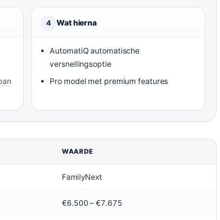
Wat hierna
4
AutomatiQ automatische
versnellingsoptie
ban
Pro model met premium features
WAARDE
FamilyNext
€6.500 – €7.675