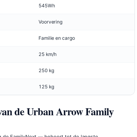
545Wh
Voorvering
Familie en cargo
25 km/h
250 kg
125 kg
 van de Urban Arrow Family
g de FamilyNext — behoort tot de langste