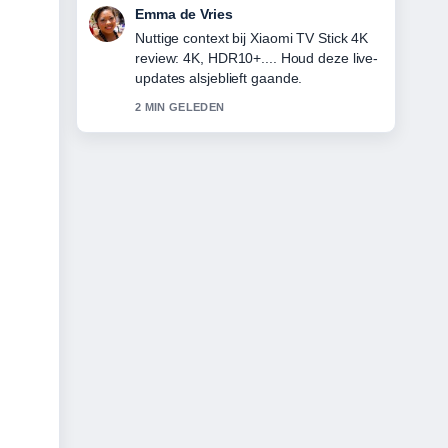
Noah Jansen
De berichtgeving over Varkenshaas uit
de oven: perfecte tijd, temperatuur...
voelt solide en goed te volgen.
4 MIN GELEDEN